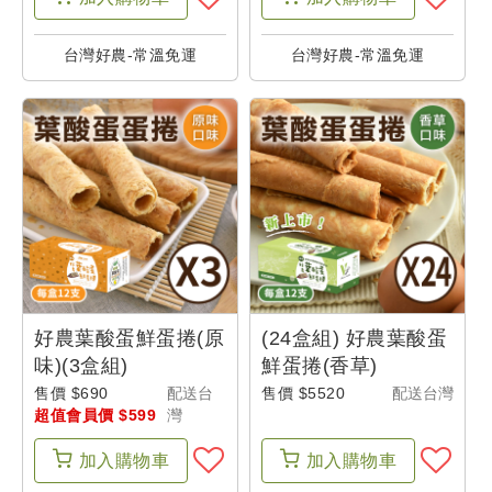
台灣好農-常溫免運
台灣好農-常溫免運
好農葉酸蛋鮮蛋捲(原
(24盒組) 好農葉酸蛋
味)(3盒組)
鮮蛋捲(香草)
售價 $690
配送台
售價 $5520
配送台灣
超值會員價 $599
灣
加入
購物車
加入
購物車