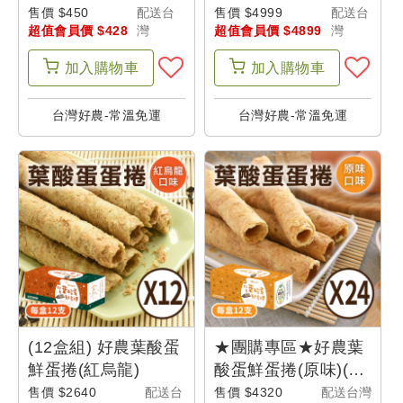
超
顆/盒)●-產地出貨-蛋
(紅烏龍)(24盒)-台東
售價 $450
配送台
售價 $4999
配送台
值
超值會員價 $428
灣
超值會員價 $4899
灣
奶素~銀髮友善 (食材
味
會
箱)
加入
購物車
加入
購物車
員
訂
台灣好農-常溫免運
台灣好農-常溫免運
閱
超
值
會
員
體
驗
(12盒組) 好農葉酸蛋
★團購專區★好農葉
鮮蛋捲(紅烏龍)
酸蛋鮮蛋捲(原味)(24
盒)
售價 $2640
配送台
售價 $4320
配送台灣
帳