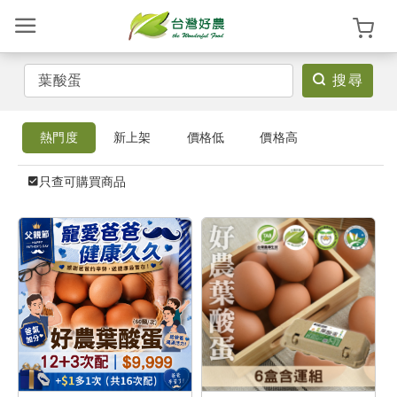
搜尋
登
熱門度
新上架
價格低
價格高
入
/
只查可購買商品
註
冊
首
頁