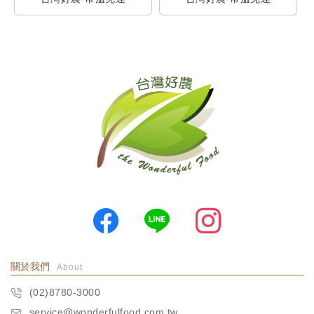
關於我們
About
(02)8780-3000
service@wonderfulfood.com.tw