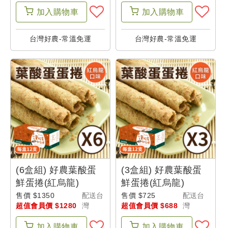
加入
購物車
加入
購物車
台灣好農-常溫免運
台灣好農-常溫免運
(6盒組) 好農葉酸蛋
(3盒組) 好農葉酸蛋
鮮蛋捲(紅烏龍)
鮮蛋捲(紅烏龍)
售價 $1350
配送台
售價 $725
配送台
超值會員價 $1280
灣
超值會員價 $688
灣
加入
購物車
加入
購物車