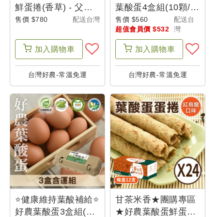
單
鮮蛋捲(香草) - 父是
葉酸蛋4盒組(10顆/
山
盒)●~銀髮友善
售價 $780
配送台灣
售價 $560
配送台
超值會員價 $532
灣
我
加入
購物車
加入
購物車
的
折
台灣好農-常溫免運
台灣好農-常溫免運
價
券
我
的
收
藏
⭐健康維持葉酸補給⭐
甘茶米香★團購專區
好農葉酸蛋3盒組(10
★好農葉酸蛋鮮蛋捲