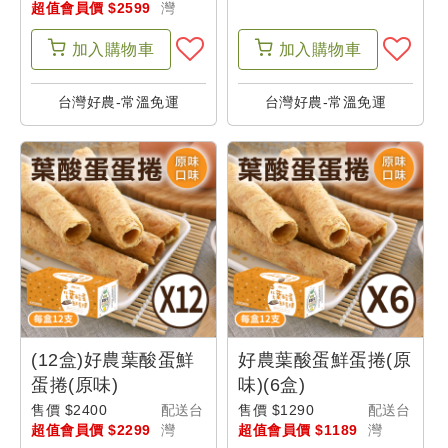
超值會員價 $2599
灣
戶
加入
購物車
加入
購物車
設
定
台灣好農-常溫免運
台灣好農-常溫免運
(12盒)好農葉酸蛋鮮
好農葉酸蛋鮮蛋捲(原
蛋捲(原味)
味)(6盒)
售價 $2400
配送台
售價 $1290
配送台
超值會員價 $2299
灣
超值會員價 $1189
灣