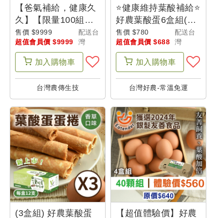
最
【爸氣補給，健康久
⭐健康維持葉酸補給⭐
新
久】【限量100組】
好農葉酸蛋6盒組(10
(加$1多1次配
顆/盒)●-產地出貨~銀
消
售價 $9999
配送台
售價 $780
配送台
超值會員價 $9999
灣
超值會員價 $688
灣
送)12+3次配★好農
髮友善 (食材箱)
息
葉酸蛋6盒組(10顆/
加入
購物車
加入
購物車
盒) (含加購共16次
配) - 父是山
我
台灣農傳生技
台灣好農-常溫免運
的
購
物
車
我
的
訂
(3盒組) 好農葉酸蛋
【超值體驗價】好農