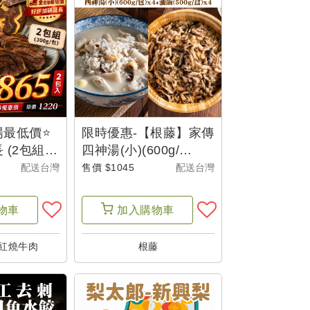
場最低價⭐
限時優惠-【根藤】家傳
(2包組)
四神湯(小)(600g/
牛腱心冷凍
包)X4+黑麻油油飯
配送台灣
售價 $1045
配送台灣
包)-超食尚
(500g/盒)X4-辦桌啦
物車
加入
購物車
紅燒牛肉
根藤