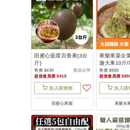
戶
設
定
田蜜心藍星百香果(3台
果樂果菜企業
斤)
迦大果10斤/
宜花東-父士
售價 $439
配送台灣
售價 $900
超值會員價 $415
超值會員價 $85
加入
購物車
加入
購
田蜜心果園
果樂水