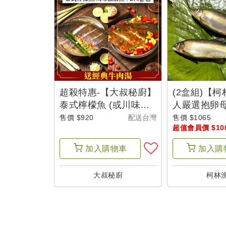
超殺特惠-【大叔秘廚】
(2盒組)【
泰式檸檬魚 (或川味椒
人嚴選抱卵
麻魚)任選 5包(270g/包
(600g/盒/4尾
售價 $920
配送台灣
售價 $1065
超值會員價 $10
)+經典牛肉湯(600g/
包)-盛夏輕食新選擇
加入
購物車
加入
購
大叔秘廚
柯林