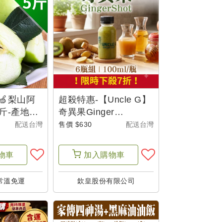
🍏梨山阿
超殺特惠-【Uncle G】
斤-產地出
奇異果Ginger
Shot(100g/瓶)(6瓶組)
配送台灣
售價 $630
配送台灣
物車
加入
購物車
常溫免運
欽皇股份有限公司