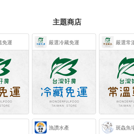
主題商店
溫免運
嚴選冷藏免運
嚴選常
漁讚水產
斑鱻魚