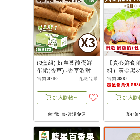
超
值
會
員
訂
閱
(3盒組) 好農葉酸蛋鮮
【真心鮮食
超
蛋捲(香草) -香草派對
組）黃金黑羽
值
塊)500g *
售價 $780
配送台灣
售價 $992
超值會員價 $93
雞精1包
會
員
加入
購物車
加入
購
體
驗
台灣好農-常溫免運
真心鮮
帳