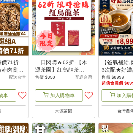
價71折-
一日閃購🔥62折-【木
【爸氣補給,
菇赤肉羹
源茶園】紅烏龍茶
3次配★好
X4+黑麻油
(150g/包)-城鄉特色
土雞滴雞精(3
配送台灣
售價 $358
配送台灣
售價 $8999
超值會員價 $89
)X4
(共3次配。總
父是山【限量
物車
加入
購物車
加入
購
藤
木源茶園
台灣農