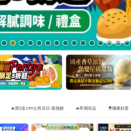
🔥買3送1🐟土用丑日-蒲燒鰻
🔥即期良品
🐣國產好蛋