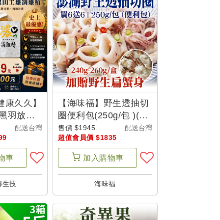
健康久久】
【海味福】野生透抽切
濃黑羽放山
圈便利包(250g/包 )(12
0包/次)
包組)加贈野生扁蟹身
配送台灣
售價 $1945
配送台灣
99
超值會員價 $1835
共90包) -
(240g-260g)1盒
100組】
物車
加入
購物車
傳生技
海味福