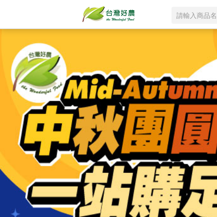
登
入
/
註
冊
首
頁