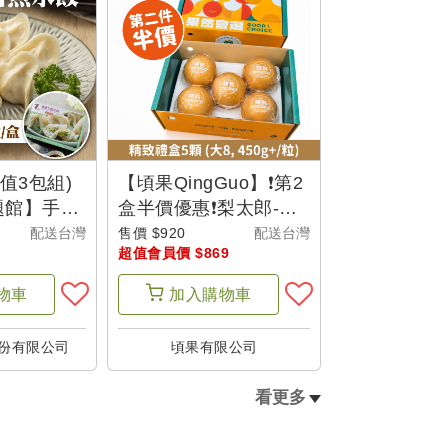
值3包組)
【頃果QingGuo】❗第2
題館】手工
盒半價優惠❗梨太郎-新
(20粒/
興梨 精致禮盒5顆 (等
配送台灣
售價 $920
配送台灣
超值會員價 $869
級大8)-父是山
物車
加入
購物車
份有限公司
頃果有限公司
看更多