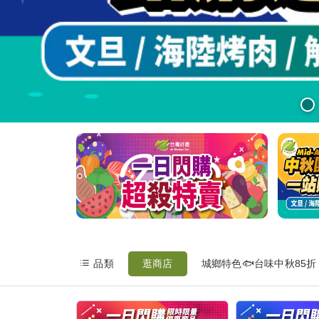
最
新
消
息
我
的
購
物
車
我
品類
逛商店
城鄉特色🐟台味中秋85折
的
訂