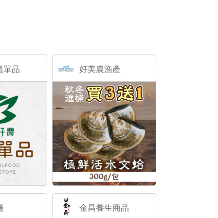
溫單品
好美農漁產
場
金昌養生商品