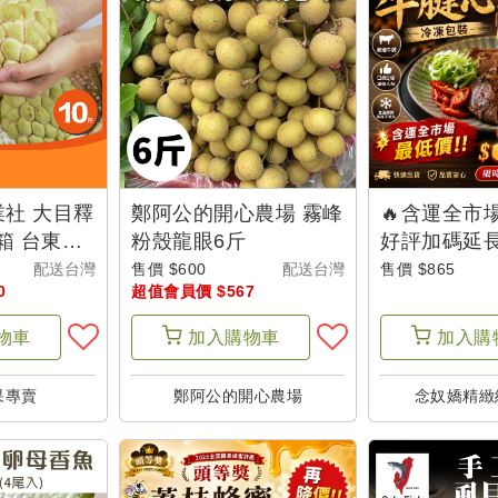
社 大目釋
鄭阿公的開心農場 霧峰
🔥含運全市
箱 台東味-
粉殼龍眼6斤
好評加碼延長 
山
【念奴嬌】
配送台灣
售價 $600
配送台灣
售價 $865
0
超值會員價 $567
包裝(300g/
物車
加入
購物車
加入
購
果專賣
鄭阿公的開心農場
念奴嬌精緻