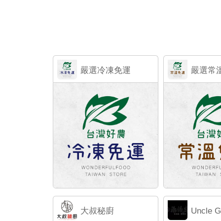
嚴選冷凍免運
嚴選常
大叔秘廚
Uncle G