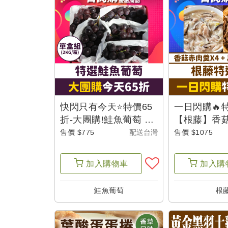
單
我
的
折
價
券
快閃只有今天⭐特價65
一日閃購🔥特
折-大團購!鮭魚葡萄 特
【根藤】香
選2KG -父是山
(600g/包) 
售價 $775
配送台灣
售價 $1075
我
油飯(500g/盒
的
加入
購物車
加入
購
收
藏
鮭魚葡萄
根