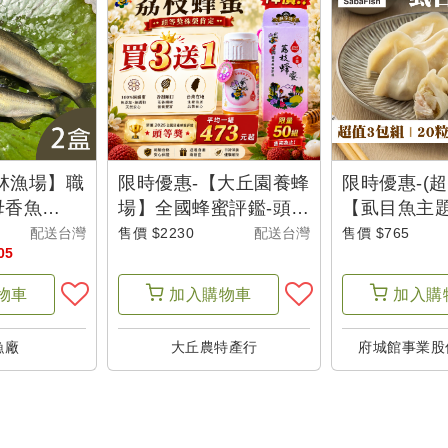
柯林漁場】職
限時優惠-【大丘園養蜂
限時優惠-(超
母香魚
場】全國蜂蜜評鑑-頭等
【虱目魚主
)
獎荔枝蜂蜜(700g/罐)(4
去刺虱目魚水餃
配送台灣
售價 $2230
配送台灣
售價 $765
05
罐組)-城鄉特色
盒)-城鄉特色
物車
加入
購物車
加入
購
漁廠
大丘農特產行
府城館事業股