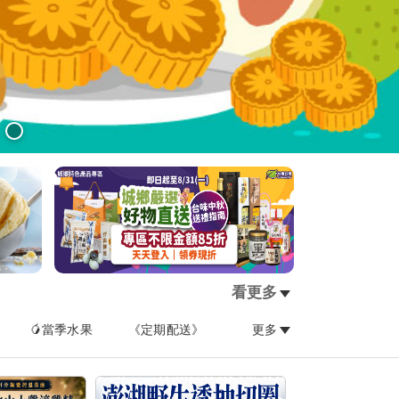
看更多
🥭當季水果
《定期配送》
更多