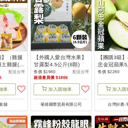
舖】（雞腿
【外國人愛台灣水果】
【團購3箱】
土雞腿(剁
甘露梨4.5公斤(6顆)
忠金冠蘋果5
3隻+贈送滴
貨
配送台灣
售價 $1980
配送台灣
售價 $2280
6
超值會員價 $1866
物車
加入
購物車
加入
購
食舖
菊雄國際貿易有限公司
台灣好農-