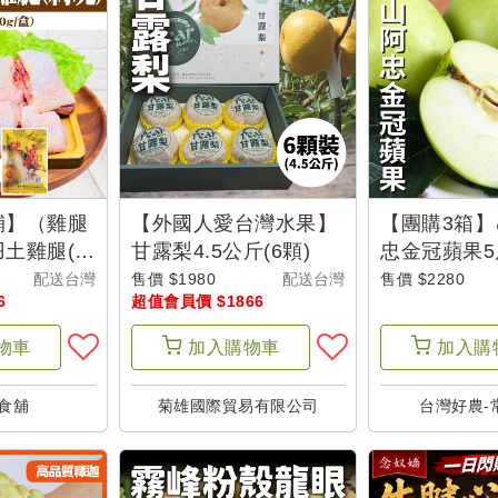
舖】（雞腿
【外國人愛台灣水果】
【團購3箱】
土雞腿(剁
甘露梨4.5公斤(6顆)
忠金冠蘋果5
3隻+贈送滴
貨
配送台灣
售價 $1980
配送台灣
售價 $2280
6
超值會員價 $1866
物車
加入
購物車
加入
購
食舖
菊雄國際貿易有限公司
台灣好農-