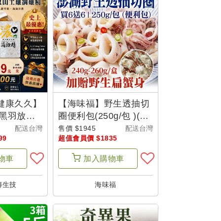
健康久久】
【海味福】野生透抽切
濃黑羽放山
圈便利包(250g/包 )(12
0包/次)
包組)加贈野生扁蟹身
配送台灣
售價 $1945
配送台灣
99
超值會員價 $1835
共90包) -
(240g-260g)1盒
100組】
物車
加入
購物車
傳生技
海味福