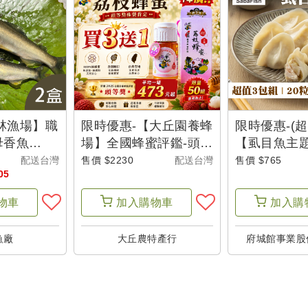
柯林漁場】職
限時優惠-【大丘園養蜂
限時優惠-(超
母香魚
場】全國蜂蜜評鑑-頭等
【虱目魚主
)
獎荔枝蜂蜜(700g/罐)(4
去刺虱目魚水餃
配送台灣
售價 $2230
配送台灣
售價 $765
05
罐組)-城鄉特色
盒)-城鄉特色
物車
加入
購物車
加入
購
漁廠
大丘農特產行
府城館事業股