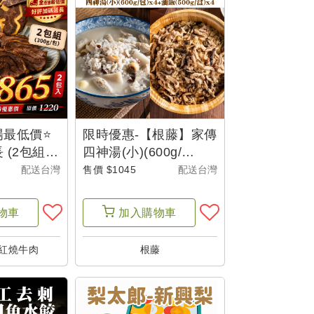
場最低價⭐
限時優惠-【根藤】家傳
(2包組)
四神湯(小)(600g/
牛腱心冷凍
包)X4+黑麻油油飯
配送台灣
售價 $1045
配送台灣
包)-超食尚
(500g/盒)X4-辦桌啦
物車
加入
購物車
紅燒牛肉
根藤