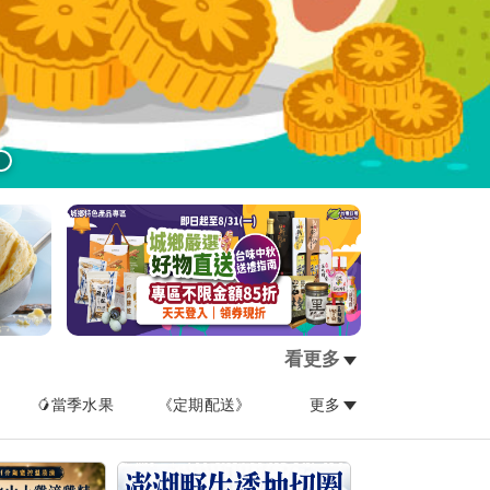
看更多
🥭當季水果
《定期配送》
更多