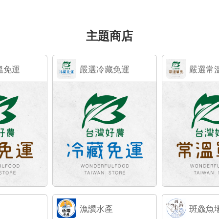
主題商店
溫免運
嚴選冷藏免運
嚴選常
漁讚水產
斑鱻魚