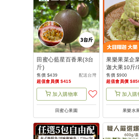
戶
設
定
田蜜心藍星百香果(3台
果樂果菜企業
斤)
迦大果10斤/
宜花東-父士
售價 $439
配送台灣
售價 $900
超值會員價 $415
超值會員價 $85
加入
購物車
加入
購
田蜜心果園
果樂水