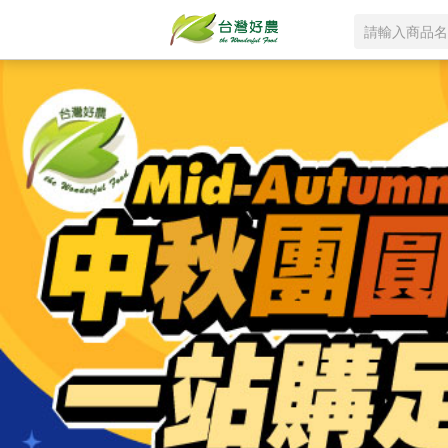
登
入
/
註
冊
首
頁