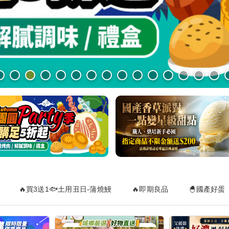
🔥買3送1🐟土用丑日-蒲燒鰻
🔥即期良品
🐣國產好蛋