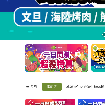
最
新
消
息
我
的
購
物
車
我
品類
逛商店
城鄉特色🐟台味中秋85折
的
訂