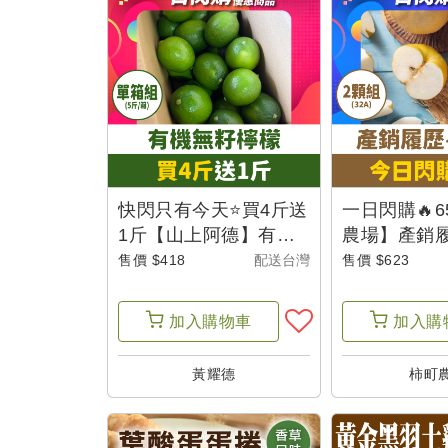
單
我
的
折
價
券
快閃只有今天⭐買4斤送
一日閃購🔥
1斤【山上阿德】有機
農場】產銷履
無籽檸檬5斤
32A 2顆
售價 $418
配送台灣
售價 $623
我
的
加入
購物車
加入
購
收
藏
黃耀德
柿町