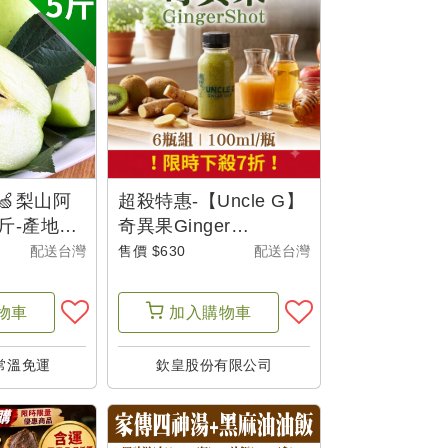
🍏梨山阿
超殺特惠-【Uncle G】
斤-產地出
奇異果Ginger
Shot(100g/瓶)(6瓶組)
配送台灣
售價 $630
配送台灣
物車
加入
購物車
常溫免運
欽皇股份有限公司