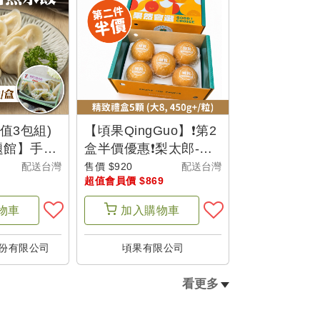
值3包組)
【頃果QingGuo】❗第2
題館】手工
盒半價優惠❗梨太郎-新
(20粒/
興梨 精致禮盒5顆 (等
配送台灣
售價 $920
配送台灣
超值會員價 $869
級大8)-父是山
物車
加入
購物車
份有限公司
頃果有限公司
看更多