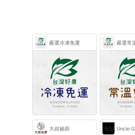
嚴選冷凍免運
嚴選常
大叔秘廚
Uncle G