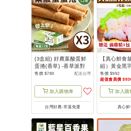
超
值
會
員
訂
閱
(3盒組) 好農葉酸蛋鮮
【真心鮮食
超
蛋捲(香草) -香草派對
組）黃金黑羽
值
塊)500g *
售價 $780
配送台灣
售價 $992
超值會員價 $93
雞精1包
會
員
加入
購物車
加入
購
體
驗
台灣好農-常溫免運
真心鮮
帳