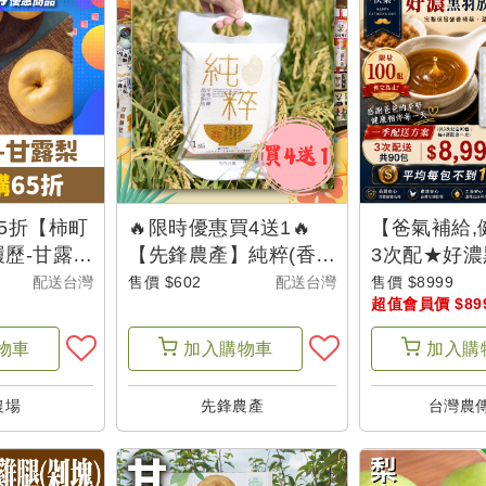
65折【柿町
🔥限時優惠買4送1🔥
【爸氣補給,
歷-甘露梨
【先鋒農產】純粹(香
3次配★好
米/糙米) 1kgx5
土雞滴雞精(3
配送台灣
售價 $602
配送台灣
售價 $8999
超值會員價 $89
(共3次配。總
父是山【限量
物車
加入
購物車
加入
購
農場
先鋒農產
台灣農