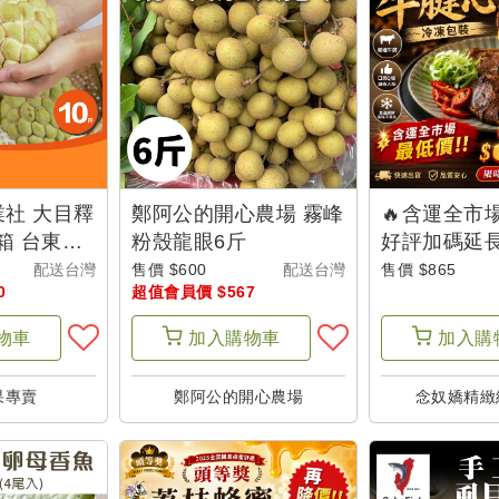
社 大目釋
鄭阿公的開心農場 霧峰
🔥含運全市
箱 台東味-
粉殼龍眼6斤
好評加碼延長 
山
【念奴嬌】
配送台灣
售價 $600
配送台灣
售價 $865
0
超值會員價 $567
包裝(300g/
物車
加入
購物車
加入
購
果專賣
鄭阿公的開心農場
念奴嬌精緻