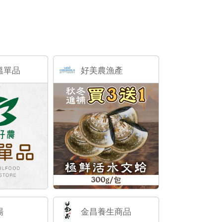
溫單品
好美農漁產
場
金昌養生商品