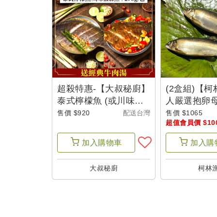
超殺特惠-【大叔秘廚】
(2盒組)【
泰式檸檬魚 (或川味椒
人嚴選抱卵
麻魚)任選 5包(270g/包
(600g/盒/4尾
售價 $920
配送台灣
售價 $1065
超值會員價 $10
)+經典牛肉湯(600g/
包)-盛夏輕食新選擇
加入
購物車
加入
購
大叔秘廚
柯林