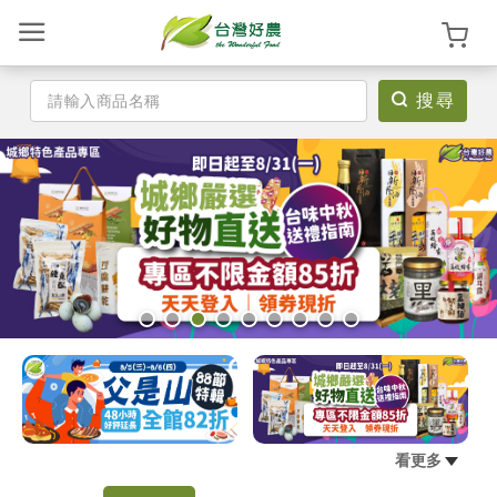
搜尋
登
入
/
註
冊
首
頁
看更多