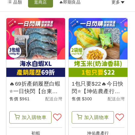
品類
逛商店
🔥即期良品
更多
最
新
消
息
我
的
購
物
🔥69折產銷履歷白蝦
1包只要$22🔥今日快
車
⭐一日快閃【台東初
閃⭐【坤佑農產行】
蝦】海水白蝦-
烤玉米(奶油香蒜口
售價 $961
配送台灣
售價 $300
配送台灣
XL(500g/21-25尾)(3
味)(10g*7包/袋)(2袋
我
包組)-台東味
組)
加入
購物車
加入
購物車
的
訂
初蝦
坤佑農產行