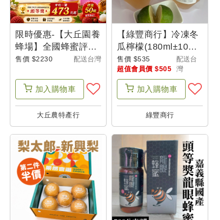
限時優惠-【大丘園養
【綠豐商行】冷凍冬
蜂場】全國蜂蜜評鑑-
瓜檸檬(180ml±10%)
頭等獎荔枝蜂蜜
(10入組)
售價 $2230
配送台灣
售價 $535
配送台
超值會員價 $505
灣
(700g/罐)(4罐組)-城
鄉特色
加入
購物車
加入
購物車
大丘農特產行
綠豐商行