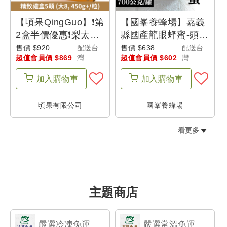
【頃果QingGuo】❗第
【國峯養蜂場】嘉義
2盒半價優惠❗梨太郎-
縣國產龍眼蜂蜜-頭等
新興梨 精致禮盒5顆
獎(700公克/罐)
售價 $920
配送台
售價 $638
配送台
超值會員價 $869
灣
超值會員價 $602
灣
(等級大8)-父是山
加入
購物車
加入
購物車
頃果有限公司
國峯養蜂場
看更多
主題商店
嚴選冷凍免運
嚴選常溫免運