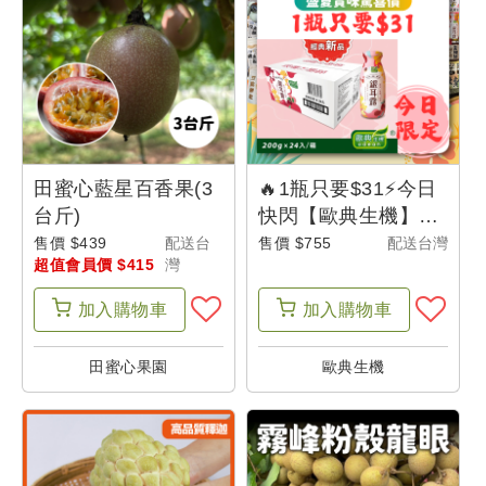
田蜜心藍星百香果(3
🔥1瓶只要$31⚡今日
台斤)
快閃【歐典生機】桂
花桂圓紅棗銀耳露
售價 $439
配送台
售價 $755
配送台灣
超值會員價 $415
灣
200g (24入)-城鄉特
色
加入
購物車
加入
購物車
田蜜心果園
歐典生機