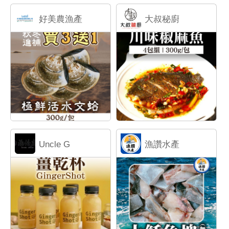
好美農漁產
大叔秘廚
Uncle G
漁讚水產