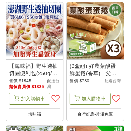
超
值
會
員
訂
閱
超
【海味福】野生透抽
(3盒組) 好農葉酸蛋
值
切圈便利包(250g/包
鮮蛋捲(香草) - 父是
)(12包組)加贈野生扁
山
售價 $1945
配送台
售價 $780
配送台灣
會
超值會員價 $1835
灣
蟹身(240g-260g)1盒
員
體
加入
購物車
加入
購物車
驗
海味福
台灣好農-常溫免運
帳