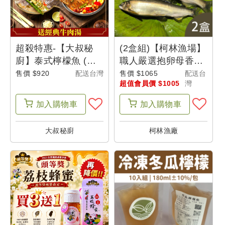
超殺特惠-【大叔秘
(2盒組)【柯林漁場】
廚】泰式檸檬魚 (或
職人嚴選抱卵母香魚
川味椒麻魚)任選 5包
(600g/盒/4尾)
售價 $920
配送台灣
售價 $1065
配送台
超值會員價 $1005
灣
(270g/包 )+經典牛肉
湯(600g/包)-盛夏輕
加入
購物車
加入
購物車
食新選擇
大叔秘廚
柯林漁廠