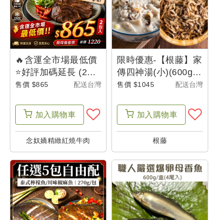
🔥含運全市場最低價
限時優惠-【根藤】家
⭐好評加碼延長 (2包
傳四神湯(小)(600g/
組)【念奴嬌】牛腱心
包)X4+黑麻油油飯
售價 $865
配送台灣
售價 $1045
配送台灣
冷凍包裝(300g/包)
(500g/盒)X4-辦桌啦
加入
購物車
加入
購物車
念奴嬌精緻紅燒牛肉
根藤