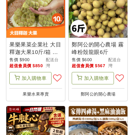
果樂果菜企業社 大目
鄭阿公的開心農場 霧
釋迦大果10斤/箱 台
峰粉殼龍眼6斤
東味-宜花東-父士山
售價 $900
配送台
售價 $600
配送台
超值會員價 $850
灣
超值會員價 $567
灣
加入
購物車
加入
購物車
果樂水果專賣
鄭阿公的開心農場