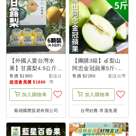
戶
設
定
【外國人愛台灣水
【團購3箱】🍏梨山
果】甘露梨4.5公斤(6
阿忠金冠蘋果5斤-產
顆)
地出貨
售價 $1980
配送台
售價 $2280
配送台灣
超值會員價 $1866
灣
加入
購物車
加入
購物車
菊雄國際貿易有限公司
台灣好農-常溫免運