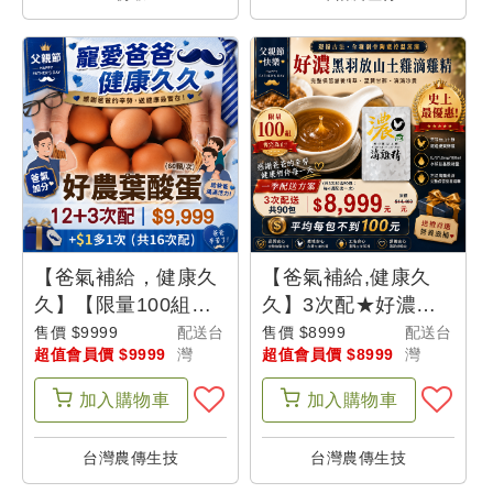
單
我
的
折
價
券
【爸氣補給，健康久
【爸氣補給,健康久
久】【限量100組】
久】3次配★好濃黑羽
我
(加$1多1次配
放山土雞滴雞精(30
售價 $9999
配送台
售價 $8999
配送台
的
超值會員價 $9999
灣
超值會員價 $8999
灣
送)12+3次配★好農
包/次)(共3次配。總
收
葉酸蛋6盒組(10顆/
共90包) - 父是山【限
加入
購物車
加入
購物車
藏
盒) (含加購共16次
量100組】
配) - 父是山
台灣農傳生技
台灣農傳生技