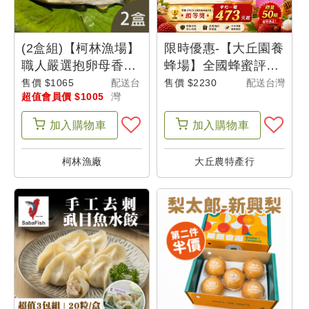
(2盒組)【柯林漁場】
限時優惠-【大丘園養
職人嚴選抱卵母香魚
蜂場】全國蜂蜜評鑑-
(600g/盒/4尾)
頭等獎荔枝蜂蜜
售價 $1065
配送台
售價 $2230
配送台灣
超值會員價 $1005
灣
(700g/罐)(4罐組)-城
鄉特色
加入
購物車
加入
購物車
柯林漁廠
大丘農特產行