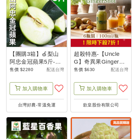
【團購3箱】🍏梨山
超殺特惠-【Uncle
阿忠金冠蘋果5斤-產
G】奇異果Ginger
地出貨
Shot(100g/瓶)(6瓶
售價 $2280
配送台灣
售價 $630
配送台灣
組)
加入
購物車
加入
購物車
台灣好農-常溫免運
欽皇股份有限公司