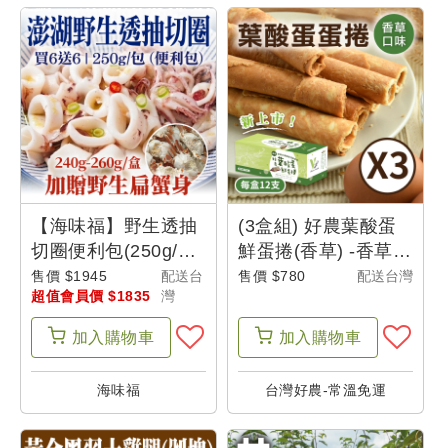
超
值
會
員
訂
閱
超
【海味福】野生透抽
(3盒組) 好農葉酸蛋
值
切圈便利包(250g/包
鮮蛋捲(香草) -香草派
)(12包組)加贈野生扁
對
售價 $1945
配送台
售價 $780
配送台灣
會
超值會員價 $1835
灣
蟹身(240g-260g)1盒
員
體
加入
購物車
加入
購物車
驗
海味福
台灣好農-常溫免運
帳