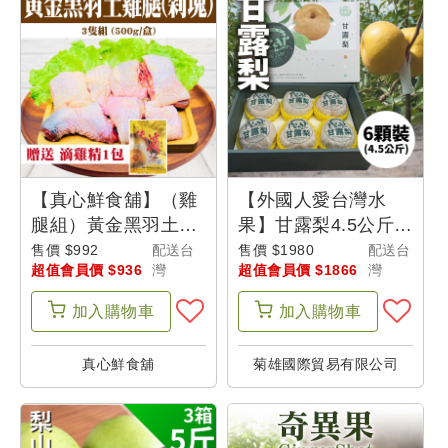
戶
設
定
【真心鮮食舖】（雞
【外國人愛台灣水
腿組）黃金黑羽土雞
果】甘露梨4.5公斤(6
腿(剁塊)500g *3隻
顆)
售價 $992
配送台
售價 $1980
配送台
超值會員價 $936
灣
超值會員價 $1866
灣
+贈送滴雞精1包
加入
購物車
加入
購物車
真心鮮食舖
菊雄國際貿易有限公司