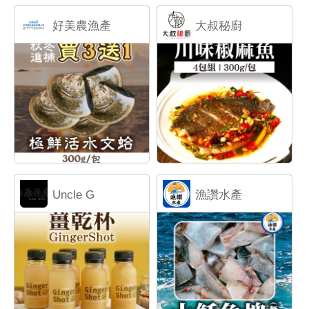
好美農漁產
大叔秘廚
Uncle G
漁讚水產