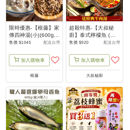
限時優惠-【根藤】家
超殺特惠-【大叔秘
傳四神湯(小)(600g/
廚】泰式檸檬魚 (或
包)X4+黑麻油油飯
川味椒麻魚)任選 5包
售價 $1045
配送台灣
售價 $920
配送台灣
(500g/盒)X4-辦桌啦
(270g/包 )+經典牛肉
湯(600g/包)-盛夏輕
加入
購物車
加入
購物車
食新選擇
根藤
大叔秘廚