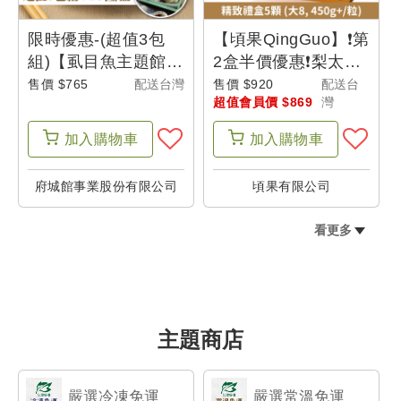
限時優惠-(超值3包
【頃果QingGuo】❗第
組)【虱目魚主題館】
2盒半價優惠❗梨太郎-
手工去刺虱目魚水餃
新興梨 精致禮盒5顆
售價 $765
配送台灣
售價 $920
配送台
超值會員價 $869
灣
(20粒/盒)-城鄉特色
(等級大8)-父是山
加入
購物車
加入
購物車
府城館事業股份有限公司
頃果有限公司
看更多
主題商店
嚴選冷凍免運
嚴選常溫免運