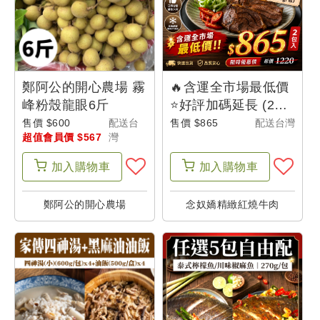
鄭阿公的開心農場 霧
🔥含運全市場最低價
峰粉殼龍眼6斤
⭐好評加碼延長 (2包
組)【念奴嬌】牛腱心
售價 $600
配送台
售價 $865
配送台灣
超值會員價 $567
灣
冷凍包裝(300g/包)-
超食尚
加入
購物車
加入
購物車
鄭阿公的開心農場
念奴嬌精緻紅燒牛肉