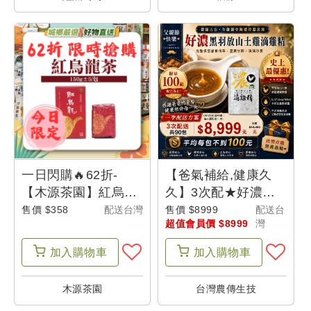
單
我
的
折
價
券
一日閃購🔥62折-
【爸氣補給,健康久
【木源茶園】紅烏龍
久】3次配★好濃黑羽
我
茶(150g/包)-城鄉特
放山土雞滴雞精(30
售價 $358
配送台灣
售價 $8999
配送台
的
超值會員價 $8999
灣
色
包/次)(共3次配。總
收
共90包) - 父是山【限
加入
購物車
加入
購物車
藏
量100組】
木源茶園
台灣農傳生技