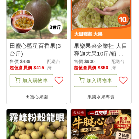
田蜜心藍星百香果(3
果樂果菜企業社 大目
台斤)
釋迦大果10斤/箱 台
東味-宜花東-父士山
售價 $439
配送台
售價 $900
配送台
超值會員價 $415
灣
超值會員價 $850
灣
加入
購物車
加入
購物車
田蜜心果園
果樂水果專賣