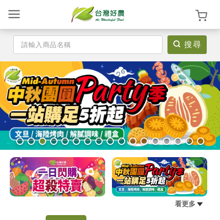
搜尋
登
入
/
註
冊
首
頁
看更多