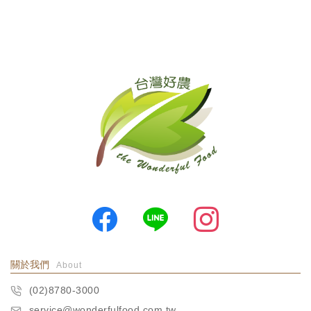
關於我們
About
(02)8780-3000
service@wonderfulfood.com.tw