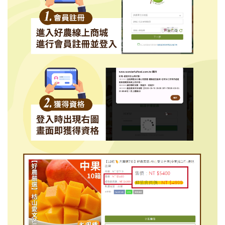
超
值
會
員
訂
閱
超
值
會
員
體
驗
帳