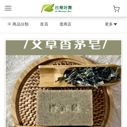
商品分類
首頁
逛商店
更多
登
入
/
註
冊
首
頁