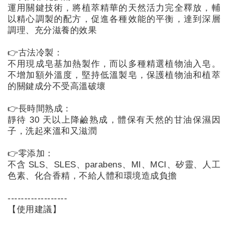
超
運用關鍵技術，將植萃精華的天然活力完全釋放，輔
值
以精心調製的配方，促進各種效能的平衡，達到深層
會
調理、充分滋養的效果

員
👉古法冷製：

訂
不用現成皂基加熱製作，而以多種精選植物油入皂。
閱
不增加額外溫度，堅持低溫製皂，保護植物油和植萃
的關鍵成分不受高溫破壞

👉長時間熟成：

超
靜待 30 天以上降鹼熟成，體保有天然的甘油保濕因
值
子，洗起來溫和又滋潤

會
👉零添加：

員
不含 SLS、SLES、parabens、MI、MCI、矽靈、人工
體
色素、化合香精，不給人體和環境造成負擔

驗
------------------

【使用建議】

帳