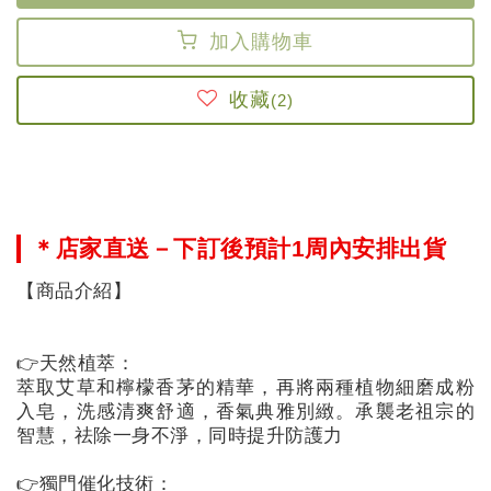
單
加入
購物車
我
收藏
(2)
的
折
價
券
＊店家直送－下訂後預計1周內安排出貨
【商品介紹】

我
的
👉天然植萃：

收
萃取艾草和檸檬香茅的精華，再將兩種植物細磨成粉
藏
入皂，洗感清爽舒適，香氣典雅別緻。承襲老祖宗的
智慧，祛除一身不淨，同時提升防護力

👉獨門催化技術：
