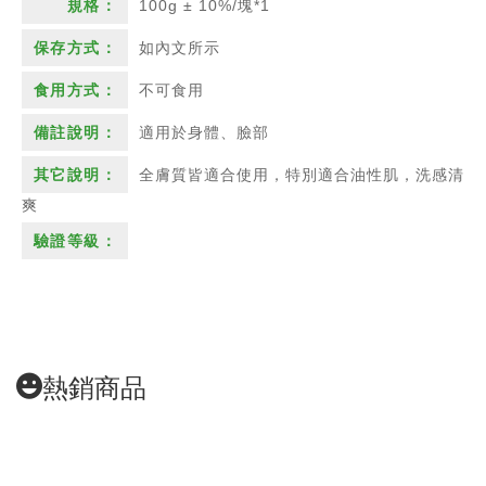
100g ± 10%/塊*1
如內文所示
不可食用
適用於身體、臉部
全膚質皆適合使用，特別適合油性肌，洗感清
爽
熱銷商品