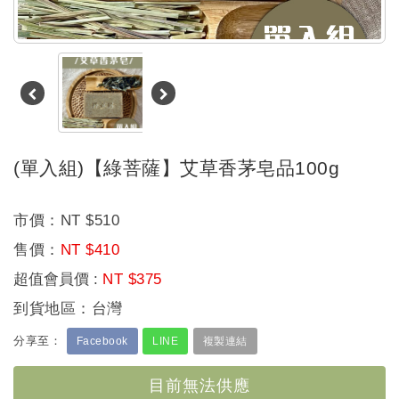
最
新
消
息
我
(單入組)【綠菩薩】艾草香茅皂品100g
的
購
NT $510
物
NT $410
車
超值會員價
:
NT $375
到貨地區：台灣
我
Facebook
LINE
複製連結
的
訂
目前無法供應