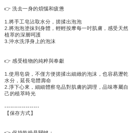
戶
👉 洗去一身的煩惱和疲憊

設
1.將手工皂沾取水分，搓揉出泡泡

定
2.將泡泡塗抹到身體，輕輕按摩每一吋肌膚，感受天然
植萃的深層呵護

3.沖水洗淨身上的泡沫

👉 感受植物的純粹與奉獻

1.使用皂袋，不僅方便搓揉出細緻的泡沫，也容易瀝乾
水分，延長皂體壽命

2.淨下心來，細細體察皂品對肌膚的調理，品味專屬自
己的植萃時光

------------------

【保存方式】

👉 保持乾燥是關鍵：
