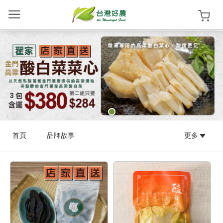
翟家高粱酸白菜
登
入
/
註
冊
首頁
品牌故事
更多
首
頁