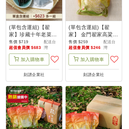
最
新
消
息
(單包含運組)【翟
(單包含運組)【翟
家】珍藏十年老菜脯
家】 金門翟家高粱酸
(150g/包)
白菜(600g/包)
售價 $719
配送台
售價 $259
配送台
超值會員價 $683
灣
超值會員價 $246
灣
我
的
加入
購物車
加入
購物車
購
物
刻譜企業社
刻譜企業社
車
我
的
訂