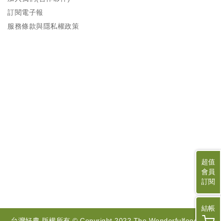
戶
訂閱電子報
設
服務條款與隱私權政策
定
超值
會員
訂閱
結帳
台灣好農 版權所有 © Copyright 2022 The Wonderfulfood. All