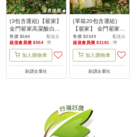
單
(3包含運組)【翟家】
(單箱20包含運組)
我
金門翟家高粱酸白菜
【翟家】 金門翟家高
的
(600g/包)
粱酸白菜(600g/包)-
售價 $584
配送台
售價 $3349
配送台
超值會員價 $554
灣
超值會員價 $3181
灣
團購優惠
折
價
加入
購物車
加入
購物車
券
刻譜企業社
刻譜企業社
我
的
收
藏