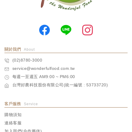
超
值
會
員
訂
閱
關於我們
About
(02)8780-3000
超
service@wonderfulfood.com.tw
值
每週一至週五 AM9:00 ~ PM6:00
會
台灣好農科技股份有限公司(統一編號 : 53733720)
員
體
客戶服務
Service
驗
購物須知
連絡客服
帳
加入我們(合作夥伴)