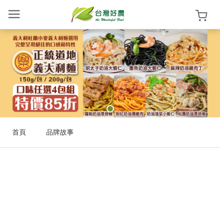
樂夫人
登
入
/
註
冊
首頁
品牌故事
首
頁